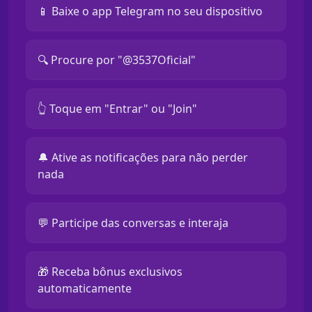
📱 Baixe o app Telegram no seu dispositivo
🔍 Procure por "@3537Oficial"
👆 Toque em "Entrar" ou "Join"
🔔 Ative as notificações para não perder
nada
💬 Participe das conversas e interaja
🎁 Receba bônus exclusivos
automaticamente