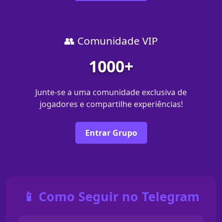
👥 Comunidade VIP
1000+
Junte-se a uma comunidade exclusiva de
jogadores e compartilhe experiências!
Entrar Grupo
📱 Como Seguir no Telegram