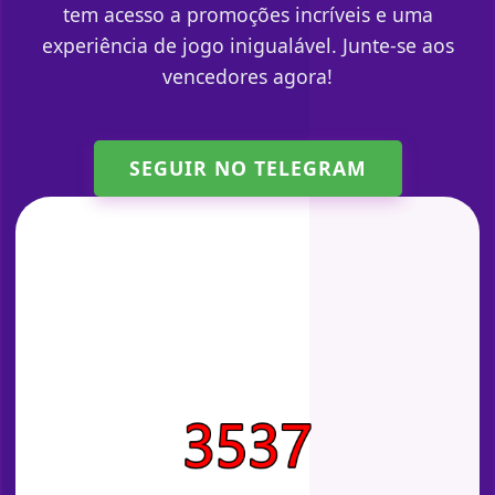
tem acesso a promoções incríveis e uma
experiência de jogo inigualável. Junte-se aos
vencedores agora!
SEGUIR NO TELEGRAM