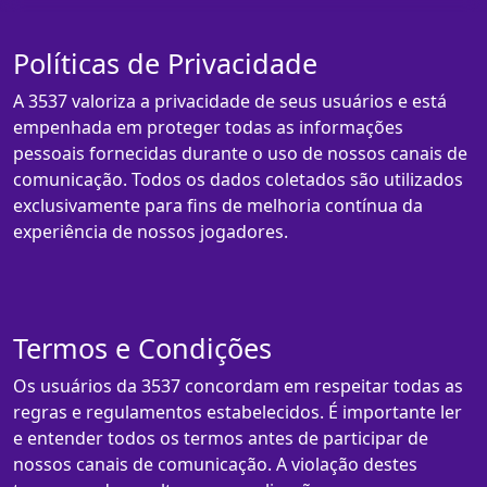
Políticas de Privacidade
A 3537 valoriza a privacidade de seus usuários e está
empenhada em proteger todas as informações
pessoais fornecidas durante o uso de nossos canais de
comunicação. Todos os dados coletados são utilizados
exclusivamente para fins de melhoria contínua da
experiência de nossos jogadores.
Termos e Condições
Os usuários da 3537 concordam em respeitar todas as
regras e regulamentos estabelecidos. É importante ler
e entender todos os termos antes de participar de
nossos canais de comunicação. A violação destes