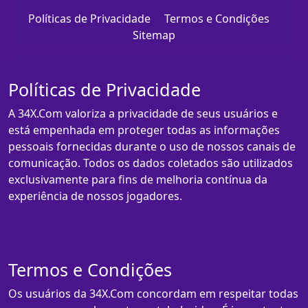
Políticas de Privacidade
Termos e Condições
Sitemap
Políticas de Privacidade
A 34X.Com valoriza a privacidade de seus usuários e
está empenhada em proteger todas as informações
pessoais fornecidas durante o uso de nossos canais de
comunicação. Todos os dados coletados são utilizados
exclusivamente para fins de melhoria contínua da
experiência de nossos jogadores.
Termos e Condições
Os usuários da 34X.Com concordam em respeitar todas