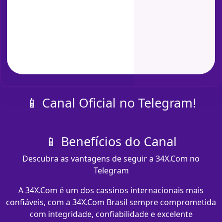
📱 Canal Oficial no Telegram!
📱 Benefícios do Canal
Descubra as vantagens de seguir a 34X.Com no
Telegram
A 34X.Com é um dos cassinos internacionais mais
confiáveis, com a 34X.Com Brasil sempre comprometida
com integridade, confiabilidade e excelente