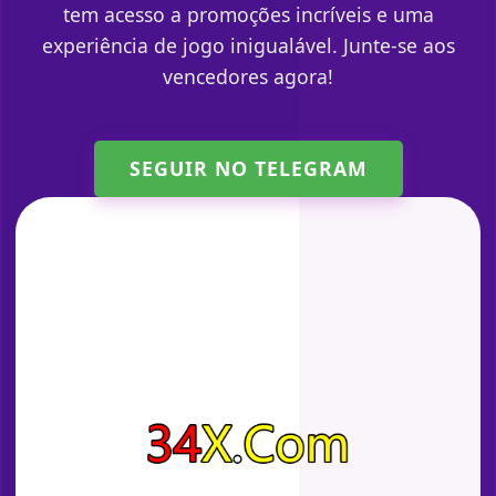
tem acesso a promoções incríveis e uma
experiência de jogo inigualável. Junte-se aos
vencedores agora!
SEGUIR NO TELEGRAM