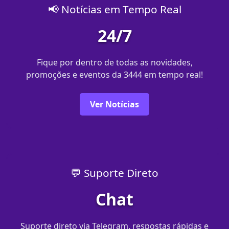
📢 Notícias em Tempo Real
24/7
Fique por dentro de todas as novidades,
promoções e eventos da 3444 em tempo real!
Ver Notícias
💬 Suporte Direto
Chat
Suporte direto via Telegram, respostas rápidas e