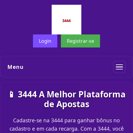
Login
Registrar-se
Menu
📱 3444 A Melhor Plataforma
de Apostas
Cadastre-se na 3444 para ganhar bônus no
cadastro e em cada recarga. Com a 3444, você