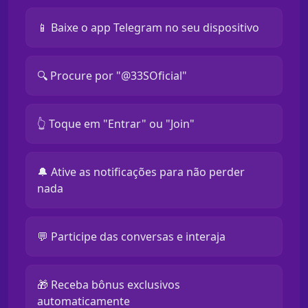
📱 Baixe o app Telegram no seu dispositivo
🔍 Procure por "@33SOficial"
👆 Toque em "Entrar" ou "Join"
🔔 Ative as notificações para não perder
nada
💬 Participe das conversas e interaja
🎁 Receba bônus exclusivos
automaticamente