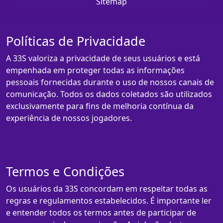
Sitemap
Políticas de Privacidade
A 33S valoriza a privacidade de seus usuários e está
empenhada em proteger todas as informações
pessoais fornecidas durante o uso de nossos canais de
comunicação. Todos os dados coletados são utilizados
exclusivamente para fins de melhoria contínua da
experiência de nossos jogadores.
Termos e Condições
Os usuários da 33S concordam em respeitar todas as
regras e regulamentos estabelecidos. É importante ler
e entender todos os termos antes de participar de