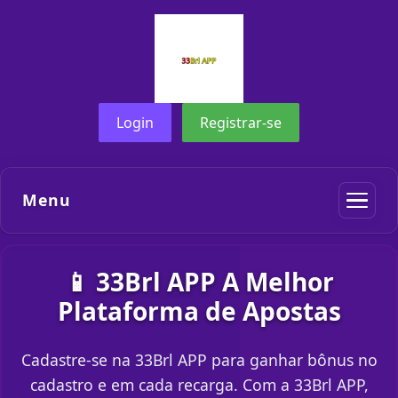
Login
Registrar-se
Menu
📱 33Brl APP A Melhor
Plataforma de Apostas
Cadastre-se na 33Brl APP para ganhar bônus no
cadastro e em cada recarga. Com a 33Brl APP,