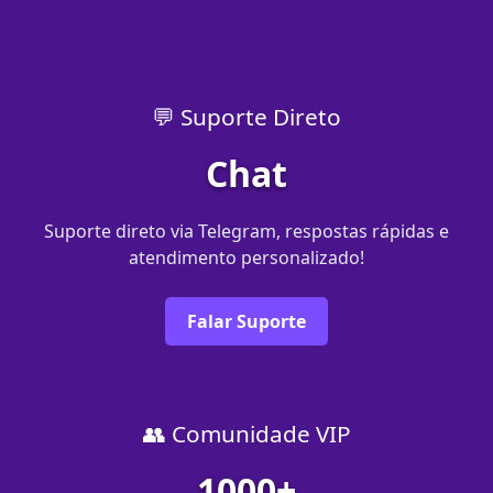
💬 Suporte Direto
Chat
Suporte direto via Telegram, respostas rápidas e
atendimento personalizado!
Falar Suporte
👥 Comunidade VIP
1000+