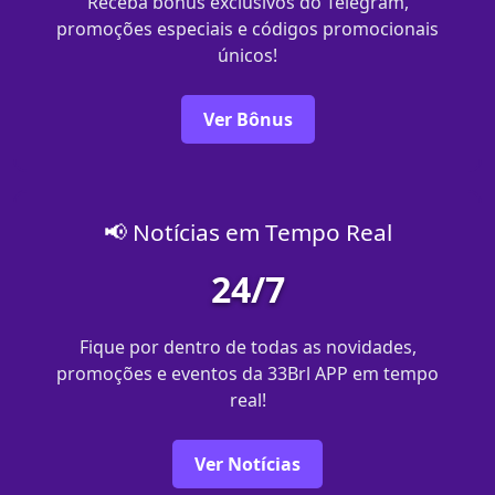
Receba bônus exclusivos do Telegram,
promoções especiais e códigos promocionais
únicos!
Ver Bônus
📢 Notícias em Tempo Real
24/7
Fique por dentro de todas as novidades,
promoções e eventos da 33Brl APP em tempo
real!
Ver Notícias