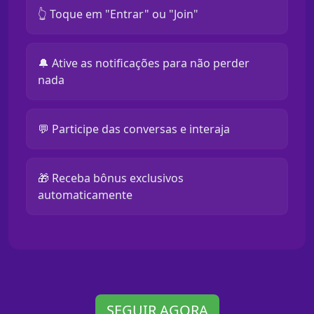
👆 Toque em "Entrar" ou "Join"
🔔 Ative as notificações para não perder
nada
💬 Participe das conversas e interaja
🎁 Receba bônus exclusivos
automaticamente
SEGUIR AGORA