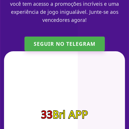
você tem acesso a promoções incríveis e uma
experiência de jogo inigualável. Junte-se aos
vencedores agora!
SEGUIR NO TELEGRAM