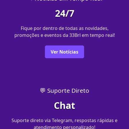
24/7
Fique por dentro de todas as novidades,
promoções e eventos da 33Brl em tempo real!
Ver Notícias
💬 Suporte Direto
Chat
Suporte direto via Telegram, respostas rápidas e
atendimento personalizado!