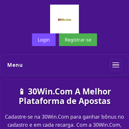
Login
Registrar-se
Menu
📱 30Win.Com A Melhor
Plataforma de Apostas
Cadastre-se na 30Win.Com para ganhar bônus no
cadastro e em cada recarga. Com a 30Win.Com,