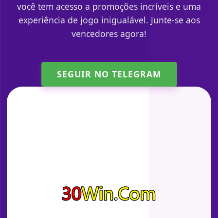
você tem acesso a promoções incríveis e uma
experiência de jogo inigualável. Junte-se aos
vencedores agora!
SEGUIR NO TELEGRAM