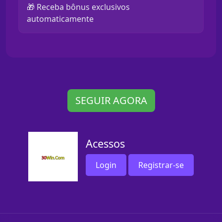
🎁 Receba bônus exclusivos
automaticamente
SEGUIR AGORA
Acessos
Login
Registrar-se