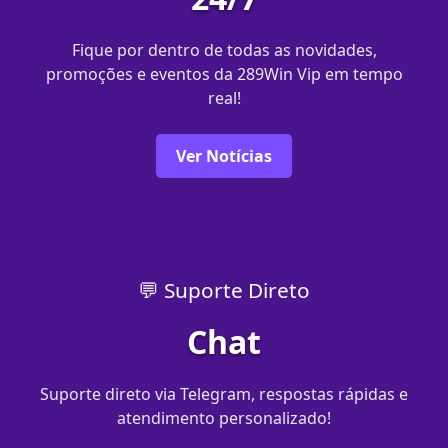
Fique por dentro de todas as novidades,
promoções e eventos da 289Win Vip em tempo
real!
Ver Notícias
💬 Suporte Direto
Chat
Suporte direto via Telegram, respostas rápidas e
atendimento personalizado!