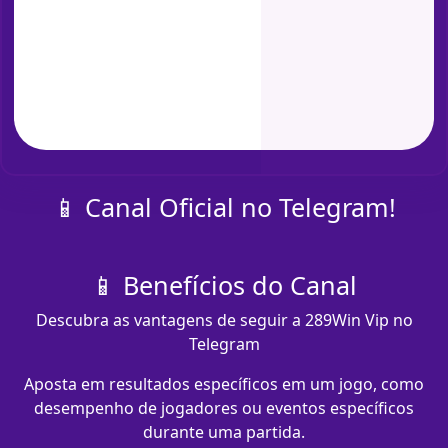
📱 Canal Oficial no Telegram!
📱 Benefícios do Canal
Descubra as vantagens de seguir a 289Win Vip no
Telegram
Aposta em resultados específicos em um jogo, como
desempenho de jogadores ou eventos específicos
durante uma partida.