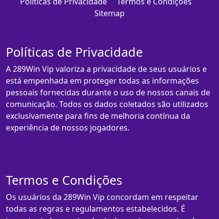
Políticas de Privacidade
Termos e Condições
Sitemap
Políticas de Privacidade
A 289Win Vip valoriza a privacidade de seus usuários e
está empenhada em proteger todas as informações
pessoais fornecidas durante o uso de nossos canais de
comunicação. Todos os dados coletados são utilizados
exclusivamente para fins de melhoria contínua da
experiência de nossos jogadores.
Termos e Condições
Os usuários da 289Win Vip concordam em respeitar
todas as regras e regulamentos estabelecidos. É