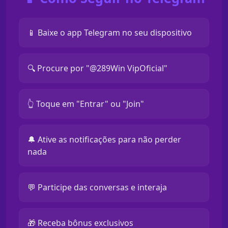
📱 Baixe o app Telegram no seu dispositivo
🔍 Procure por "@289Win VipOficial"
👆 Toque em "Entrar" ou "Join"
🔔 Ative as notificações para não perder
nada
💬 Participe das conversas e interaja
🎁 Receba bônus exclusivos