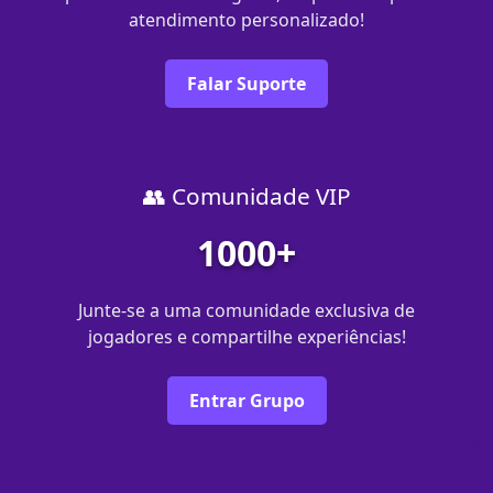
atendimento personalizado!
Falar Suporte
👥 Comunidade VIP
1000+
Junte-se a uma comunidade exclusiva de
jogadores e compartilhe experiências!
Entrar Grupo