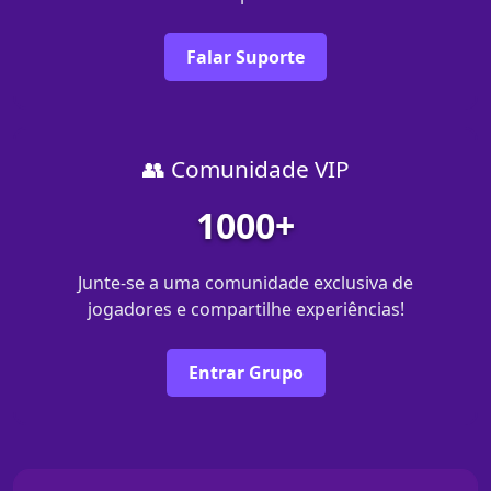
Falar Suporte
👥 Comunidade VIP
1000+
Junte-se a uma comunidade exclusiva de
jogadores e compartilhe experiências!
Entrar Grupo