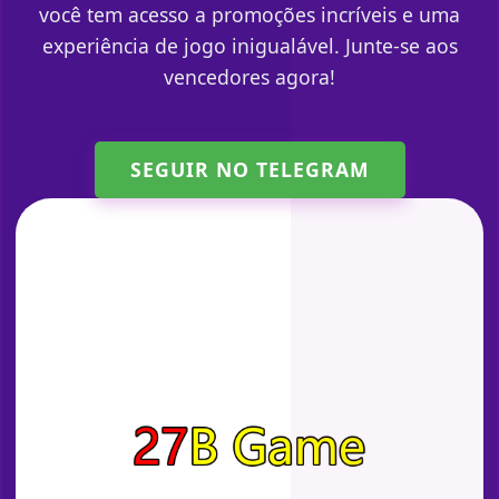
você tem acesso a promoções incríveis e uma
experiência de jogo inigualável. Junte-se aos
vencedores agora!
SEGUIR NO TELEGRAM