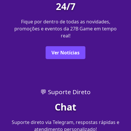
24/7
Fique por dentro de todas as novidades,
promoções e eventos da 27B Game em tempo
real!
Ver Notícias
💬 Suporte Direto
Chat
Suporte direto via Telegram, respostas rápidas e
atendimento personalizado!