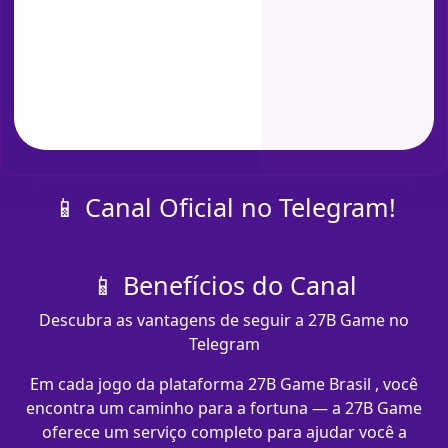
📱 Canal Oficial no Telegram!
📱 Benefícios do Canal
Descubra as vantagens de seguir a 27B Game no
Telegram
Em cada jogo da plataforma 27B Game Brasil , você
encontra um caminho para a fortuna — a 27B Game
oferece um serviço completo para ajudar você a