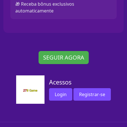
🎁 Receba bônus exclusivos
automaticamente
SEGUIR AGORA
Acessos
Login
Registrar-se