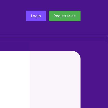
Login
Registrar-se