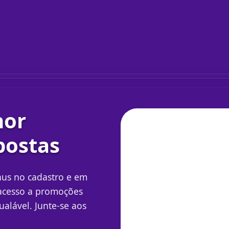
hor
postas
nus no cadastro e em
 acesso a promoções
ualável. Junte-se aos