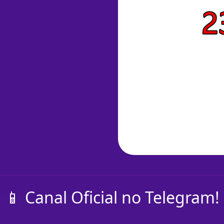
📱 Canal Oficial no Telegram!