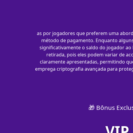
as por jogadores que preferem uma aborda
método de pagamento. Enquanto alguns 
significativamente o saldo do jogador ao
retirada, pois eles podem variar de 
claramente apresentadas, permitindo que
emprega criptografia avançada para proteg
🎁 Bônus Exclu
VIP