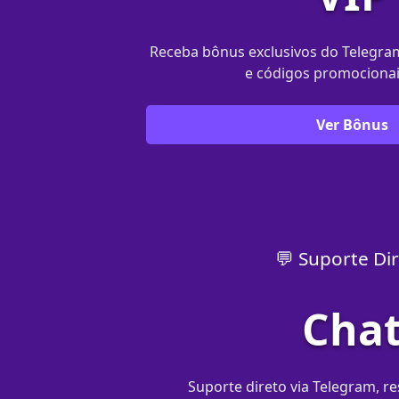
Receba bônus exclusivos do Telegra
e códigos promocionai
Ver Bônus
💬 Suporte Di
Cha
Suporte direto via Telegram, r