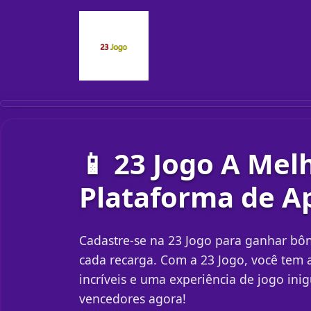
📱 23 Jogo A Mel
Plataforma de A
Cadastre-se na 23 Jogo para ganhar bô
cada recarga. Com a 23 Jogo, você tem
incríveis e uma experiência de jogo inig
vencedores agora!