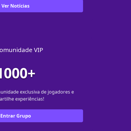
Ver Notícias
Comunidade VIP
1000+
unidade exclusiva de jogadores e
rtilhe experiências!
Entrar Grupo