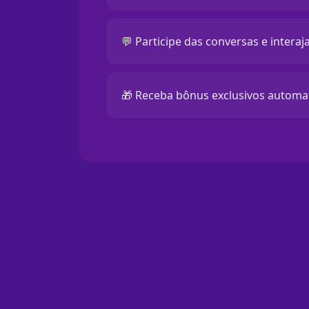
💬 Participe das conversas e interaj
🎁 Receba bônus exclusivos autom