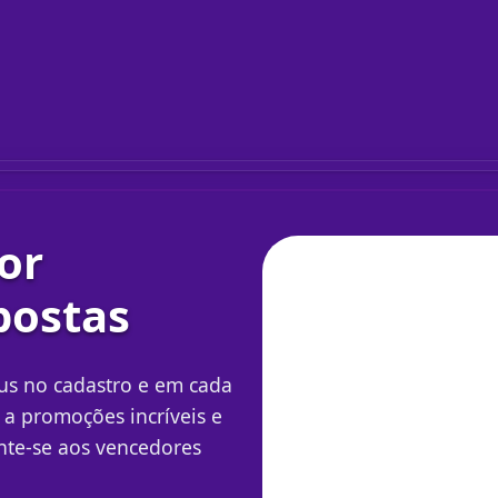
or
postas
us no cadastro e em cada
 a promoções incríveis e
unte-se aos vencedores