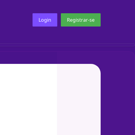
Login
Registrar-se