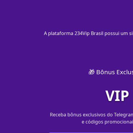
A plataforma 234Vip Brasil possui um si
🎁 Bônus Exclu
VIP
Receba bônus exclusivos do Telegra
e códigos promocionai