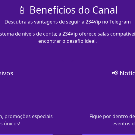
📱 Benefícios do Canal
Descubra as vantagens de seguir a 234Vip no Telegram
stema de níveis de conta; a 234Vip oferece salas compatívei
encontrar o desafio ideal.
sivos
📢 Notí
m, promoções especiais
Fique por dentro d
s únicos!
eventos d