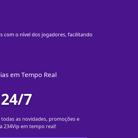
s com o nível dos jogadores, facilitando
cias em Tempo Real
24/7
e todas as novidades, promoções e
a 234Vip em tempo real!