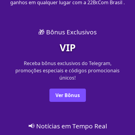
ganhos em qualquer lugar com a 22Br.Com Brasil .
🎁 Bônus Exclusivos
VIP
Receba bônus exclusivos do Telegram,
promoções especiais e códigos promocionais
únicos!
Ver Bônus
📢 Notícias em Tempo Real