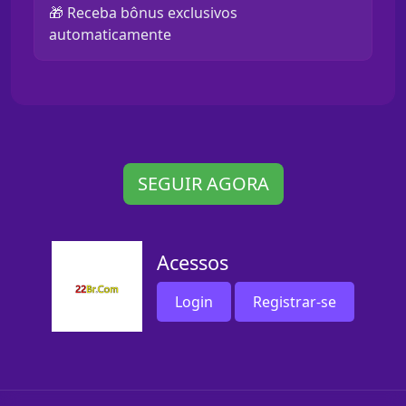
🎁 Receba bônus exclusivos
automaticamente
SEGUIR AGORA
Acessos
Login
Registrar-se