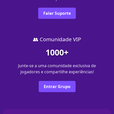
Falar Suporte
👥 Comunidade VIP
1000+
Junte-se a uma comunidade exclusiva de
jogadores e compartilhe experiências!
Entrar Grupo