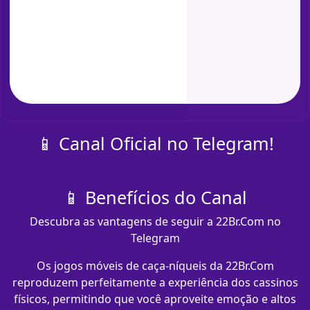
📱 Canal Oficial no Telegram!
📱 Benefícios do Canal
Descubra as vantagens de seguir a 22Br.Com no
Telegram
Os jogos móveis de caça-níqueis da 22Br.Com
reproduzem perfeitamente a experiência dos cassinos
físicos, permitindo que você aproveite emoção e altos