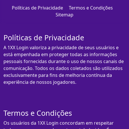
Políticas de Privacidade
Termos e Condições
Sitemap
Políticas de Privacidade
A 1XX Login valoriza a privacidade de seus usuários e
está empenhada em proteger todas as informações
pessoais fornecidas durante o uso de nossos canais de
comunicação. Todos os dados coletados são utilizados
exclusivamente para fins de melhoria contínua da
experiência de nossos jogadores.
Termos e Condições
Os usuários da 1XX Login concordam em respeitar