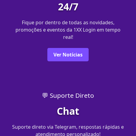
24/7
Fique por dentro de todas as novidades,
promoções e eventos da 1XX Login em tempo
real!
Ver Notícias
💬 Suporte Direto
Chat
Suporte direto via Telegram, respostas rápidas e
atendimento personalizado!