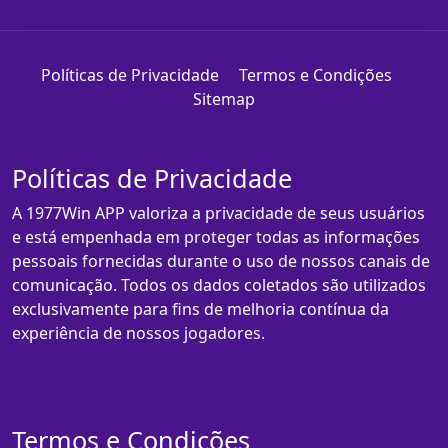
Políticas de Privacidade
Termos e Condições
Sitemap
Políticas de Privacidade
A 1977Win APP valoriza a privacidade de seus usuários
e está empenhada em proteger todas as informações
pessoais fornecidas durante o uso de nossos canais de
comunicação. Todos os dados coletados são utilizados
exclusivamente para fins de melhoria contínua da
experiência de nossos jogadores.
Termos e Condições