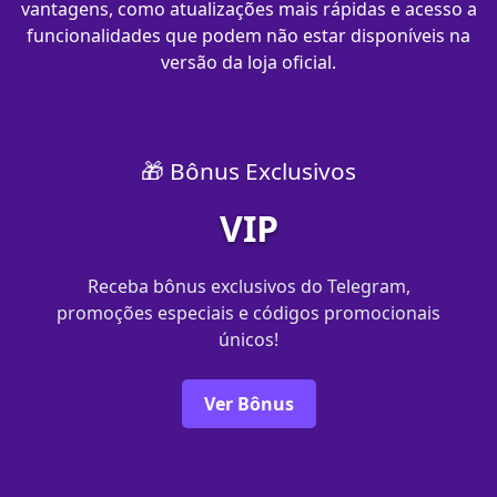
vantagens, como atualizações mais rápidas e acesso a
funcionalidades que podem não estar disponíveis na
versão da loja oficial.
🎁 Bônus Exclusivos
VIP
Receba bônus exclusivos do Telegram,
promoções especiais e códigos promocionais
únicos!
Ver Bônus