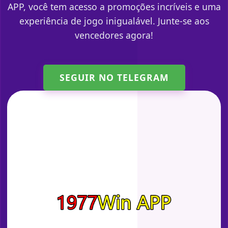
APP, você tem acesso a promoções incríveis e uma
experiência de jogo inigualável. Junte-se aos
vencedores agora!
SEGUIR NO TELEGRAM