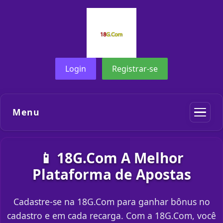
Login
Registrar-se
Menu
📱 18G.Com A Melhor
Plataforma de Apostas
Cadastre-se na 18G.Com para ganhar bônus no
cadastro e em cada recarga. Com a 18G.Com, você