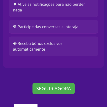
🔔 Ative as notificações para não perder
nada
💬 Participe das conversas e interaja
🎁 Receba bônus exclusivos
automaticamente
SEGUIR AGORA