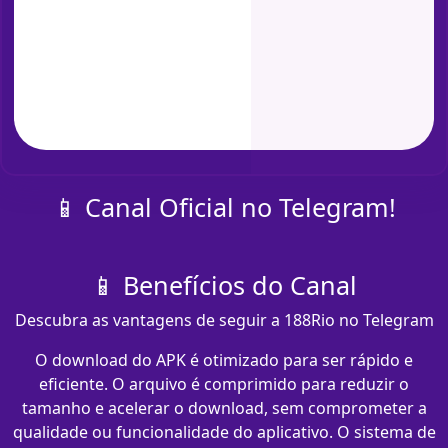
📱 Canal Oficial no Telegram!
📱 Benefícios do Canal
Descubra as vantagens de seguir a 188Rio no Telegram
O download do APK é otimizado para ser rápido e
eficiente. O arquivo é comprimido para reduzir o
tamanho e acelerar o download, sem comprometer a
qualidade ou funcionalidade do aplicativo. O sistema de