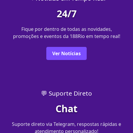
24/7
Fique por dentro de todas as novidades,
promoções e eventos da 188Rio em tempo real!
Ver Notícias
💬 Suporte Direto
Chat
Suporte direto via Telegram, respostas rápidas e
atendimento personalizado!