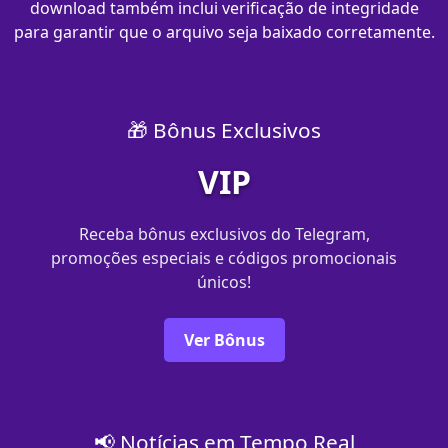
download também inclui verificação de integridade
para garantir que o arquivo seja baixado corretamente.
🎁 Bônus Exclusivos
VIP
Receba bônus exclusivos do Telegram,
promoções especiais e códigos promocionais
únicos!
Ver Bônus
📢 Notícias em Tempo Real