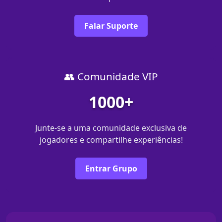
Falar Suporte
👥 Comunidade VIP
1000+
Junte-se a uma comunidade exclusiva de
jogadores e compartilhe experiências!
Entrar Grupo