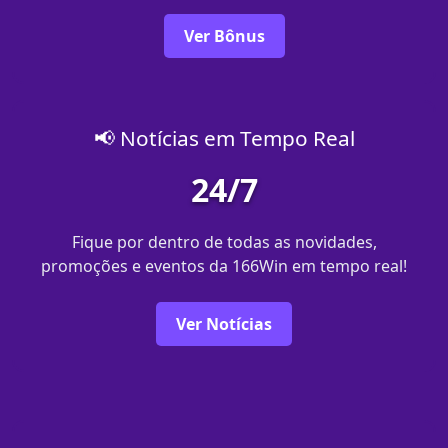
Ver Bônus
📢 Notícias em Tempo Real
24/7
Fique por dentro de todas as novidades,
promoções e eventos da 166Win em tempo real!
Ver Notícias