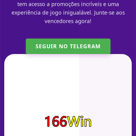
tem acesso a promoções incríveis e uma
experiência de jogo inigualável. Junte-se aos
vencedores agora!
SEGUIR NO TELEGRAM