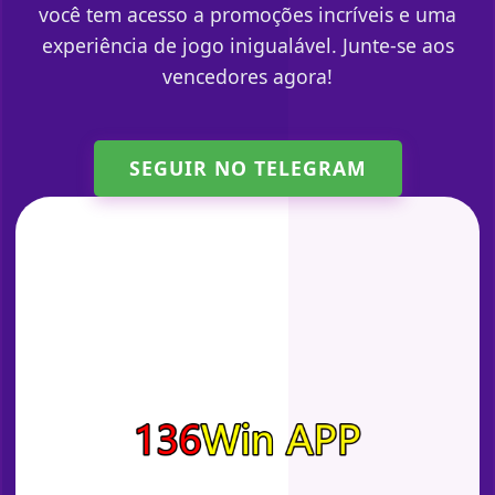
você tem acesso a promoções incríveis e uma
experiência de jogo inigualável. Junte-se aos
vencedores agora!
SEGUIR NO TELEGRAM