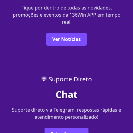
Fique por dentro de todas as novidades,
promoções e eventos da 136Win APP em tempo
real!
Ver Notícias
💬 Suporte Direto
Chat
Suporte direto via Telegram, respostas rápidas e
atendimento personalizado!