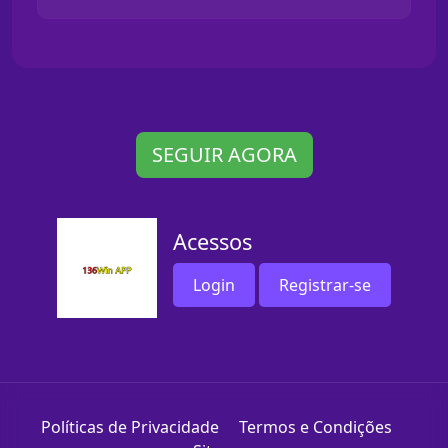
SEGUIR AGORA
Acessos
Login
Registrar-se
Políticas de Privacidade
Termos e Condições