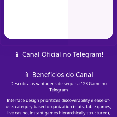
📱 Canal Oficial no Telegram!
📱 Benefícios do Canal
Descubra as vantagens de seguir a 123 Game no
Telegram
Interface design prioritizes discoverability e ease-of-
use: category-based organization (slots, table games,
live casino, instant games hierarchically structured),