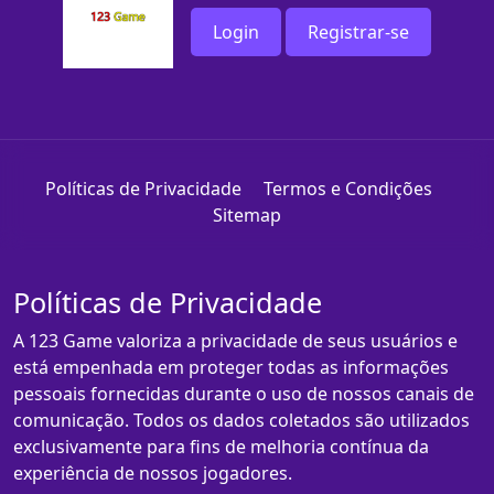
Login
Registrar-se
Políticas de Privacidade
Termos e Condições
Sitemap
Políticas de Privacidade
A 123 Game valoriza a privacidade de seus usuários e
está empenhada em proteger todas as informações
pessoais fornecidas durante o uso de nossos canais de
comunicação. Todos os dados coletados são utilizados
exclusivamente para fins de melhoria contínua da
experiência de nossos jogadores.