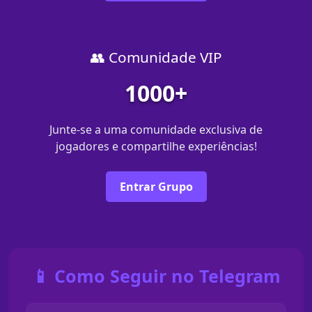
👥 Comunidade VIP
1000+
Junte-se a uma comunidade exclusiva de
jogadores e compartilhe experiências!
Entrar Grupo
📱 Como Seguir no Telegram