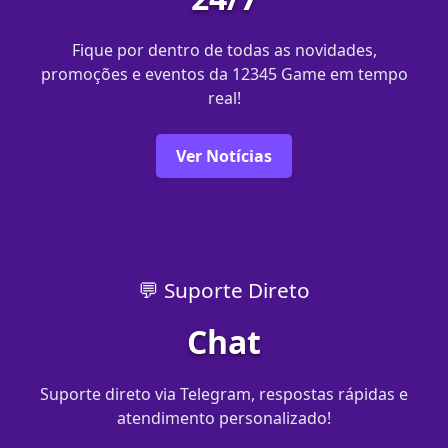
Fique por dentro de todas as novidades,
promoções e eventos da 12345 Game em tempo
real!
Ver Notícias
💬 Suporte Direto
Chat
Suporte direto via Telegram, respostas rápidas e
atendimento personalizado!