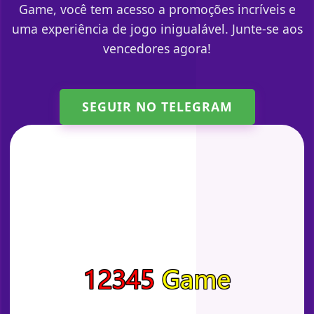
Game, você tem acesso a promoções incríveis e
uma experiência de jogo inigualável. Junte-se aos
vencedores agora!
SEGUIR NO TELEGRAM