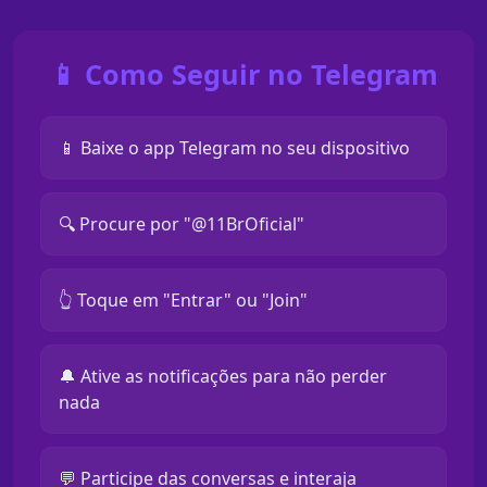
📱 Como Seguir no Telegram
📱 Baixe o app Telegram no seu dispositivo
🔍 Procure por "@11BrOficial"
👆 Toque em "Entrar" ou "Join"
🔔 Ative as notificações para não perder
nada
💬 Participe das conversas e interaja