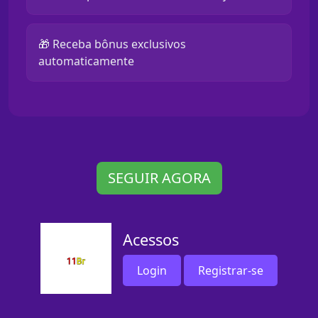
🎁 Receba bônus exclusivos
automaticamente
SEGUIR AGORA
Acessos
Login
Registrar-se