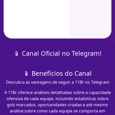
📱 Canal Oficial no Telegram!
📱 Benefícios do Canal
Descubra as vantagens de seguir a 11Br no Telegram
A 11Br oferece análises detalhadas sobre a capacidade
ofensiva de cada equipe, incluindo estatísticas sobre
gols marcados, oportunidades criadas e até mesmo
análise sobre como cada equipe se comporta em