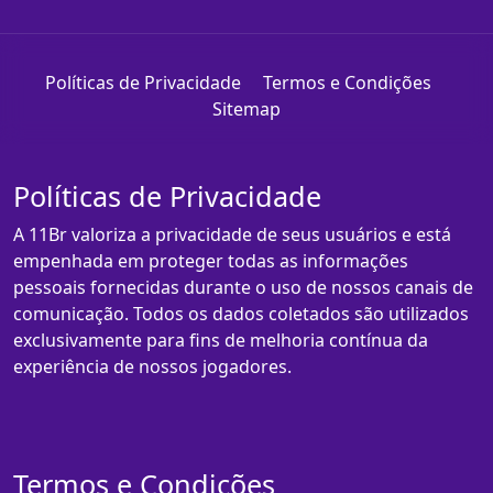
Políticas de Privacidade
Termos e Condições
Sitemap
Políticas de Privacidade
A 11Br valoriza a privacidade de seus usuários e está
empenhada em proteger todas as informações
pessoais fornecidas durante o uso de nossos canais de
comunicação. Todos os dados coletados são utilizados
exclusivamente para fins de melhoria contínua da
experiência de nossos jogadores.
Termos e Condições