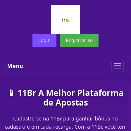
Login
Registrar-se
Menu
📱 11Br A Melhor Plataforma
de Apostas
Cadastre-se na 11Br para ganhar bônus no
cadastro e em cada recarga. Com a 11Br, você tem