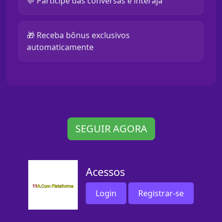
💬 Participe das conversas e interaja
🎁 Receba bônus exclusivos
automaticamente
SEGUIR AGORA
Acessos
Login
Registrar-se