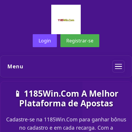
Login
Registrar-se
Menu
📱 1185Win.Com A Melhor
Plataforma de Apostas
Cadastre-se na 1185Win.Com para ganhar bônus
no cadastro e em cada recarga. Com a