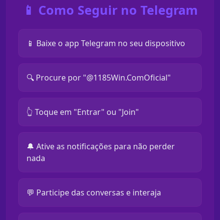
📱 Como Seguir no Telegram
📱 Baixe o app Telegram no seu dispositivo
🔍 Procure por "@1185Win.ComOficial"
👆 Toque em "Entrar" ou "Join"
🔔 Ative as notificações para não perder
nada
💬 Participe das conversas e interaja