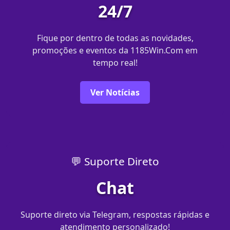
24/7
Fique por dentro de todas as novidades,
promoções e eventos da 1185Win.Com em
tempo real!
Ver Notícias
💬 Suporte Direto
Chat
Suporte direto via Telegram, respostas rápidas e
atendimento personalizado!