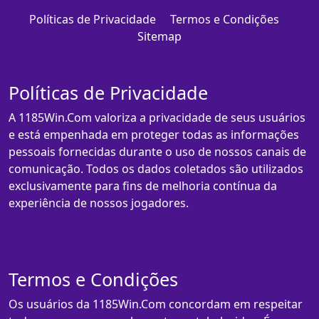
Políticas de Privacidade
Termos e Condições
Sitemap
Políticas de Privacidade
A 1185Win.Com valoriza a privacidade de seus usuários
e está empenhada em proteger todas as informações
pessoais fornecidas durante o uso de nossos canais de
comunicação. Todos os dados coletados são utilizados
exclusivamente para fins de melhoria contínua da
experiência de nossos jogadores.
Termos e Condições
Os usuários da 1185Win.Com concordam em respeitar