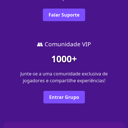
Falar Suporte
👥 Comunidade VIP
1000+
Junte-se a uma comunidade exclusiva de
jogadores e compartilhe experiências!
Entrar Grupo