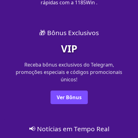
rápidas com a 1185Win .
🎁 Bônus Exclusivos
VIP
Receba bônus exclusivos do Telegram,
promoções especiais e códigos promocionais
únicos!
Ver Bônus
📢 Notícias em Tempo Real