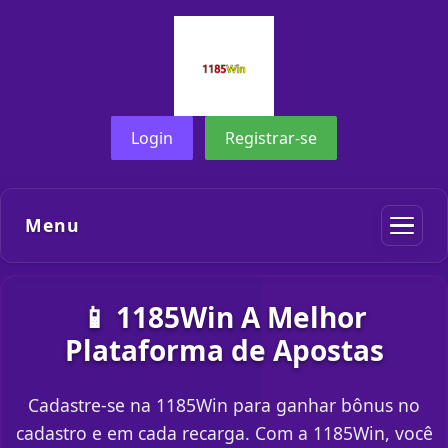
Login
Registrar-se
Menu
📱 1185Win A Melhor
Plataforma de Apostas
Cadastre-se na 1185Win para ganhar bônus no
cadastro e em cada recarga. Com a 1185Win, você