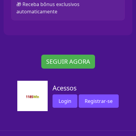
🎁 Receba bônus exclusivos
automaticamente
SEGUIR AGORA
Acessos
Login
Registrar-se