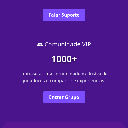
Falar Suporte
👥 Comunidade VIP
1000+
Junte-se a uma comunidade exclusiva de
jogadores e compartilhe experiências!
Entrar Grupo