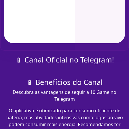
📱 Canal Oficial no Telegram!
📱 Benefícios do Canal
Descubra as vantagens de seguir a 10 Game no
Telegram
O aplicativo é otimizado para consumo eficiente de
bateria, mas atividades intensivas como jogos ao vivo
podem consumir mais energia. Recomendamos ter