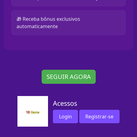
🎁 Receba bônus exclusivos
automaticamente
SEGUIR AGORA
Acessos
Login
Registrar-se