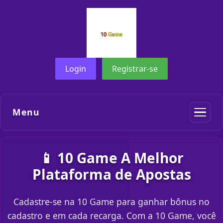
Login
Registrar-se
Menu
📱 10 Game A Melhor
Plataforma de Apostas
Cadastre-se na 10 Game para ganhar bônus no
cadastro e em cada recarga. Com a 10 Game, você