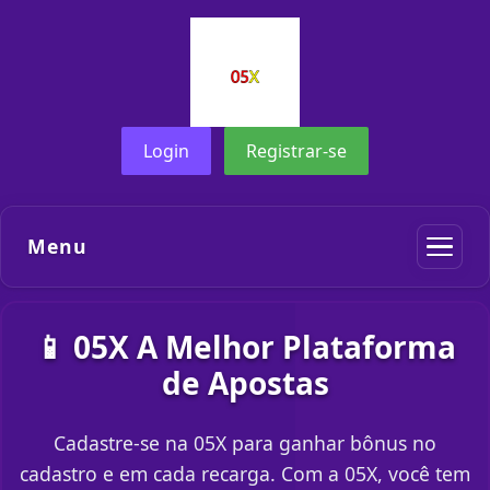
Login
Registrar-se
Menu
📱 05X A Melhor Plataforma
de Apostas
Cadastre-se na 05X para ganhar bônus no
cadastro e em cada recarga. Com a 05X, você tem