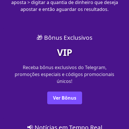
aposta > digitar a quantia de dinheiro que deseja
apostar e então aguardar os resultados.
🎁 Bônus Exclusivos
VIP
Receba bônus exclusivos do Telegram,
promoções especiais e códigos promocionais
únicos!
Ver Bônus
📢 Notícias em Tempo Real