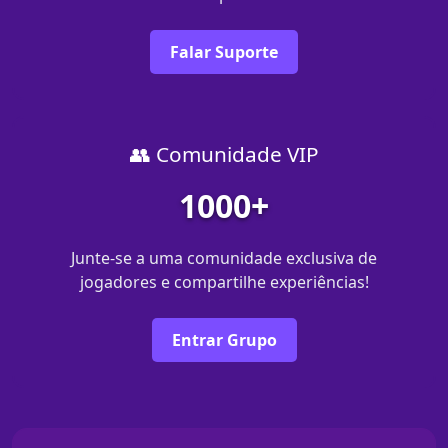
Falar Suporte
👥 Comunidade VIP
1000+
Junte-se a uma comunidade exclusiva de
jogadores e compartilhe experiências!
Entrar Grupo